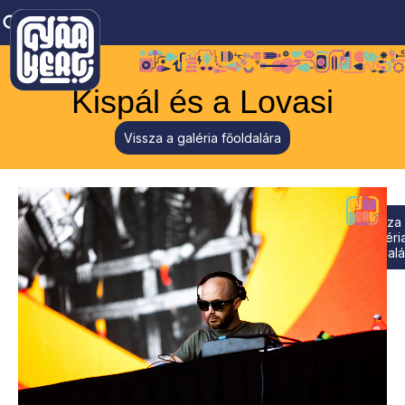
Kispál és a Lovasi
Vissza a galéria főoldalára
Vissza
galéri
főoldalá