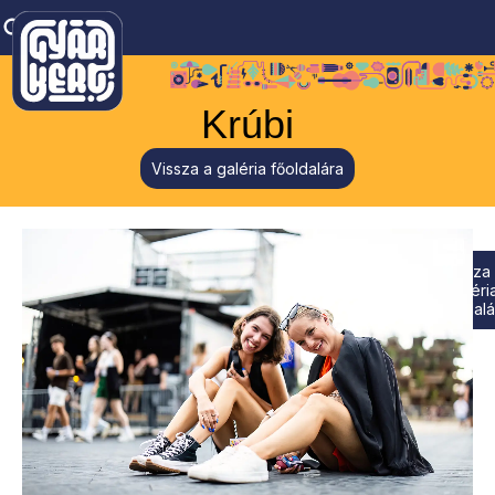
Krúbi
Vissza a galéria főoldalára
Vissza
galéri
főoldalá